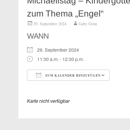
Michaelistag – Kindergotte
zum Thema „Engel“
29. September 2024
Gaby Grün
WANN
29. September 2024
11:30 a.m. - 12:30 p.m.
ZUM KALENDER HINZUFÜGEN
ICS herunterladen
Google
Karte nicht verfügbar