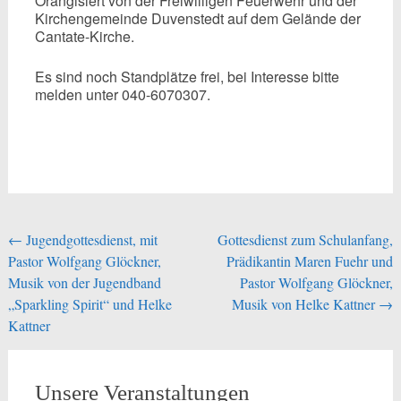
Orangisiert von der Freiwilligen Feuerwehr und der
Kirchengemeinde Duvenstedt auf dem Gelände der
Cantate-Kirche.
Es sind noch Standplätze frei, bei Interesse bitte
melden unter 040-6070307.
Beitragsnavigation
←
Jugendgottesdienst, mit
Gottesdienst zum Schulanfang,
Pastor Wolfgang Glöckner,
Prädikantin Maren Fuehr und
Musik von der Jugendband
Pastor Wolfgang Glöckner,
„Sparkling Spirit“ und Helke
Musik von Helke Kattner
→
Kattner
Unsere Veranstaltungen