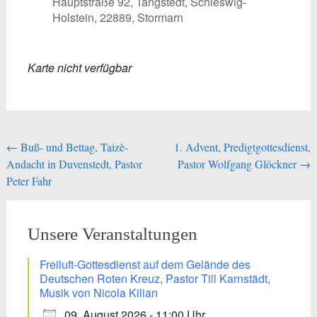
Hauptstraße 92, Tangstedt, Schleswig-
Holstein, 22889, Stormarn
Karte nicht verfügbar
Beitragsnavigation
←
Buß- und Bettag, Taizè-
1. Advent, Predigtgottesdienst,
Andacht in Duvenstedt, Pastor
Pastor Wolfgang Glöckner
→
Peter Fahr
Unsere Veranstaltungen
Freiluft-Gottesdienst auf dem Gelände des
Deutschen Roten Kreuz, Pastor Till Karnstädt,
Musik von Nicola Kilian
09. August 2026 - 11:00 Uhr