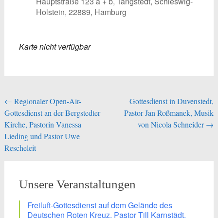
Hauptstraße 123 a + b, Tangstedt, Schleswig-
Holstein, 22889, Hamburg
Karte nicht verfügbar
Beitragsnavigation
←
Regionaler Open-Air-
Gottesdienst in Duvenstedt,
Gottesdienst an der Bergstedter
Pastor Jan Roßmanek, Musik
Kirche, Pastorin Vanessa
von Nicola Schneider
→
Lieding und Pastor Uwe
Rescheleit
Unsere Veranstaltungen
Freiluft-Gottesdienst auf dem Gelände des
Deutschen Roten Kreuz, Pastor Till Karnstädt,