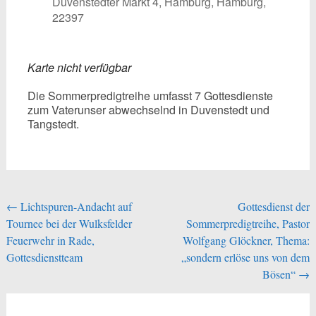
Duvenstedter Markt 4, Hamburg, Hamburg,
22397
Karte nicht verfügbar
Die Sommerpredigtreihe umfasst 7 Gottesdienste
zum Vaterunser abwechselnd in Duvenstedt und
Tangstedt.
Beitragsnavigation
←
Lichtspuren-Andacht auf
Gottesdienst der
Tournee bei der Wulksfelder
Sommerpredigtreihe, Pastor
Feuerwehr in Rade,
Wolfgang Glöckner, Thema:
Gottesdienstteam
„sondern erlöse uns von dem
Bösen“
→