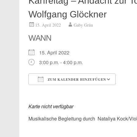
Karfreitag – Andacht zur 
Wolfgang Glöckner
15. April 2022
Gaby Grün
WANN
15. April 2022
3:00 p.m. - 4:00 p.m.
ZUM KALENDER HINZUFÜGEN
ICS herunterladen
Google
Karte nicht verfügbar
Musikalische Begleitung durch Nataliya Kock/Vio