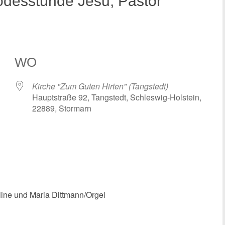
Todesstunde Jesu, Pastor
WO
Kirche "Zum Guten Hirten" (Tangstedt)
Hauptstraße 92, Tangstedt, Schleswig-Holstein,
22889, Stormarn
 Kalender
iCalendar
line und Maria Dittmann/Orgel