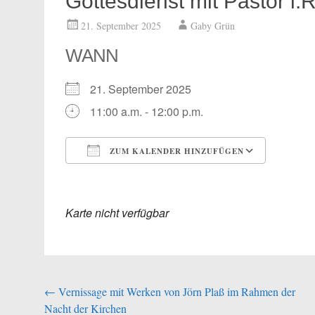
Gottesdienst mit Pastor i
21. September 2025
Gaby Grün
WANN
21. September 2025
11:00 a.m. - 12:00 p.m.
ZUM KALENDER HINZUFÜGEN
ICS herunterladen
Google
Karte nicht verfügbar
Beitragsnavigation
←
Vernissage mit Werken von Jörn Plaß im Rahmen der
Nacht der Kirchen