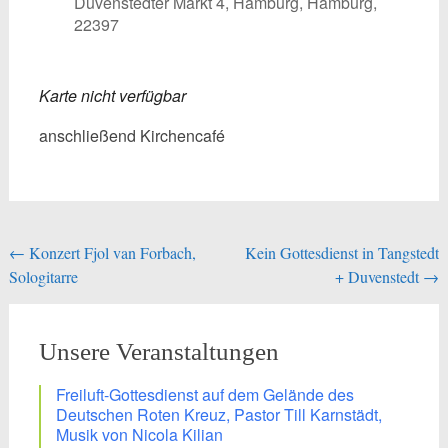
Duvenstedter Markt 4, Hamburg, Hamburg,
22397
Karte nicht verfügbar
anschließend Kirchencafé
Beitragsnavigation
←
Konzert Fjol van Forbach,
Kein Gottesdienst in Tangstedt
Sologitarre
+ Duvenstedt
→
Unsere Veranstaltungen
Freiluft-Gottesdienst auf dem Gelände des
Deutschen Roten Kreuz, Pastor Till Karnstädt,
Musik von Nicola Kilian