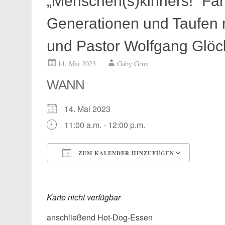
„Menschen(s)kinners!“ Fami
Generationen und Taufen 
und Pastor Wolfgang Glöck
14. Mai 2023
Gaby Grün
WANN
14. Mai 2023
11:00 a.m. - 12:00 p.m.
ZUM KALENDER HINZUFÜGEN
ICS herunterladen
Google
Karte nicht verfügbar
anschließend Hot-Dog-Essen