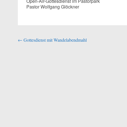
Open-Air-Gottesdienst im Pastorpark
Pastor Wolfgang Glöckner
Beitragsnavigation
←
Gottesdienst mit Wandelabendmahl