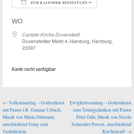
ZUM KALENDER HINZUFÜGEN
ICS herunterladen
Google Kalend
WO
Cantate-Kirche Duvenstedt
Duvenstedter Markt 4, Hamburg, Hamburg,
22397
Karte nicht verfügbar
Beitragsnavigation
←
Volkstrauertag – Gottesdienst
Ewigkeitssonntag – Gottesdienst
mit Pastor i.R. Gunnar Urbach,
zum Totengedenken mit Pastor
Musik von Maria Dittmann,
Peter Fahr, Musik von Nicola
anschließend Gang zum
Schneider-Person, anschließend
Gedenkstein
Kirchencafé
→