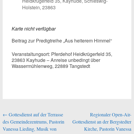
Heidkrügerfeld 35, Kayhude, Schleswig-
Holstein, 23863
Karte nicht verfügbar
Beitrag zur Predigtreihe „Aus heiterem Himmel“
Veranstaltungsort: Pferdehof Heidkrügerfeld 35,
23863 Kayhude – Anreise unbedingt über
Wassermühlenweg, 22889 Tangstedt
Beitragsnavigation
←
Gottesdienst auf der Terrasse
Regionaler Open-Air-
des Gemeindezentrums, Pastorin
Gottesdienst an der Bergstedter
Vanessa Lieding, Musik von
Kirche, Pastorin Vanessa