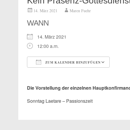
Kein Präsenz-Gottesdienst
14. März 2021
Maren Fuehr
WANN
14. März 2021
12:00 a.m.
ZUM KALENDER HINZUFÜGEN
ICS herunterladen
Google
Die Vorstellung der einzelnen Hauptkonfirmand*
Sonntag Laetare – Passionszeit